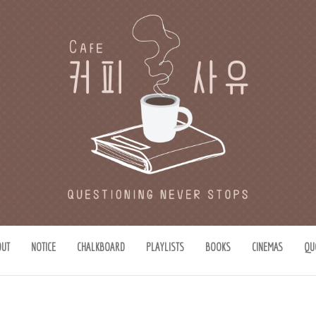
유
思惟)가 있는 공간.
OUT
NOTICE
CHALKBOARD
PLAYLISTS
BOOKS
CINEMAS
QU