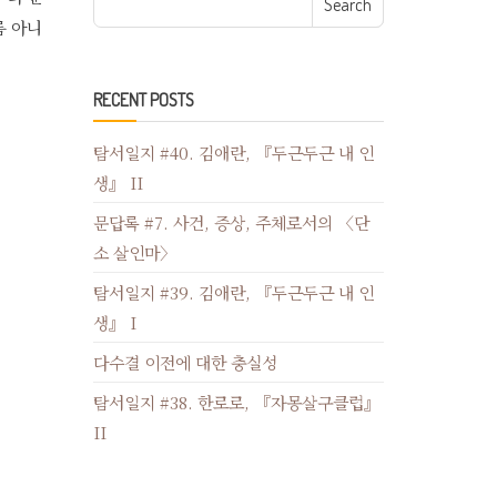
름 아니
RECENT POSTS
탐서일지 #40. 김애란, 『두근두근 내 인
생』 II
문답록 #7. 사건, 증상, 주체로서의 〈단
소 살인마〉
탐서일지 #39. 김애란, 『두근두근 내 인
생』 I
다수결 이전에 대한 충실성
탐서일지 #38. 한로로, 『자몽살구클럽』
II