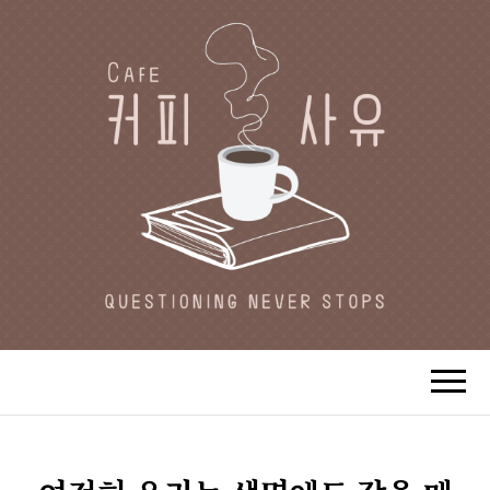
CAFE 커피사유
카페지기 커피사유의 커피와 사유(思
惟)가 있는 공간.