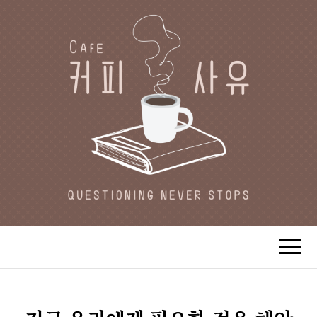
CAFE 커피사유
카페지기 커피사유의 커피와 사유(思
惟)가 있는 공간.