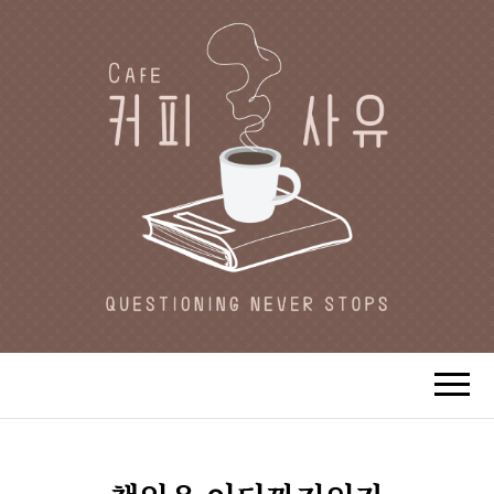
CAFE 커피사유
카페지기 커피사유의 커피와 사유(思
惟)가 있는 공간.