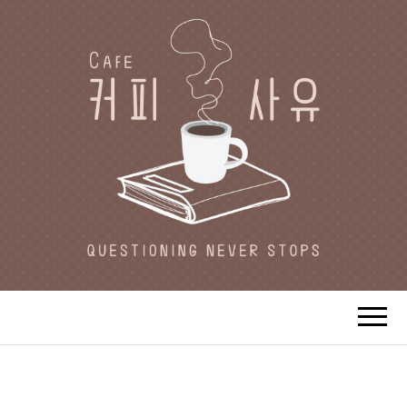
CAFE 커피사유
카페지기 커피사유의 커피와 사유(思
惟)가 있는 공간.