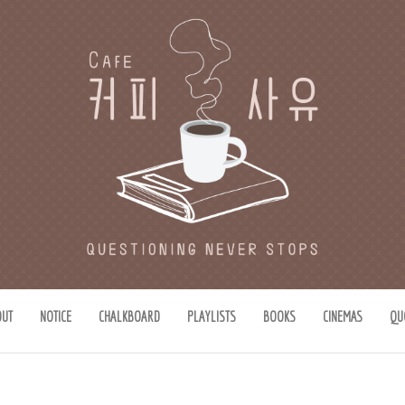
유
思惟)가 있는 공간.
OUT
NOTICE
CHALKBOARD
PLAYLISTS
BOOKS
CINEMAS
QU