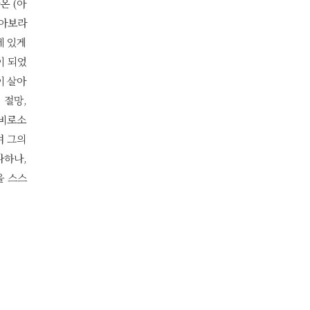
온 (아
돌아보라
에 있게
이 되었
이 살아
 절망,
 비로소
여 그의
나하나,
을 스스