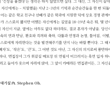
 ‘긴장을 풀겠다’는 생각은 하지 않았으면 싶다. 그 대신, 그 자신이 살아
자신에게는 – 치열했을) 지난 2~3년의 기억과 순간순간들을 한 번 되
지어는 같은 학교 친구나 선배가 같은 학과에 지원한 덕에 상호 경쟁 관계
가 스스로의 짧지만 어쨌든 자신에게는 길었을 18~19년 속은 뭐, 몇 년
지 자신이 지금, 옆에는 아무도 없다 하더라도, 결코 혼자가 아님을. 당신
속의 연과 만남, 환호와 격려와 축하, 다툼과 언쟁과 논쟁, 틀어짐, 이별,
스스로에게 자리한다는 것을 발견해주기를 단지 나는 바랄 뿐이다. 그 때
배자’도, ‘작은’도, ‘큰’도, 그 어떤 것도 아닌, 그 자신의 의지로써 풍만하
하나, 면접장서 그가 휘갈길 메모장 위 연필서 미끄러지는 흑연 입자 하
리고 들어가 웃으며 자리에 앉아, 그 앞이 카메라든 면접관이든, 그 자신
 대기실 內. Stephen Oh.