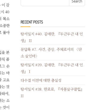
 이 감
시 40
의 목소
RECENT POSTS
 소중한
로 몰아
탐서일지 #40. 김애란, 『두근두근 내 인
생』 II
문답록 #7. 사건, 증상, 주체로서의 〈단
접을 본
소 살인마〉
아직 좀
탐서일지 #39. 김애란, 『두근두근 내 인
로그 손
생』 I
되는 마
과 고요
다수결 이전에 대한 충실성
다는 것
탐서일지 #38. 한로로, 『자몽살구클럽』
라와서,
II
여는 소
는 것이