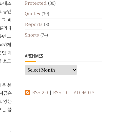
Protected
(30)
교-대조
그 동안
Quotes
(79)
 그 비
Reports
(8)
 흘리다
Shorts
(74)
들던 그
비교하게
웃던 지
ARCHIVES
을 쓰고
Archives
람은 분
RSS 2.0
|
RSS 1.0
|
ATOM 0.3
(지금은
고 있는
오는 불