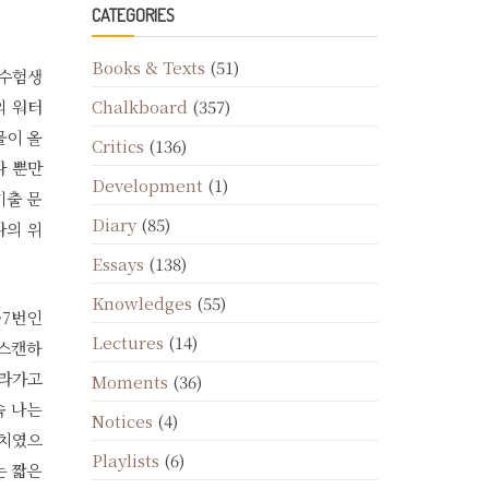
CATEGORIES
Books & Texts
(51)
 수험생
Chalkboard
(357)
의 워터
물이 올
Critics
(136)
나 뿐만
Development
(1)
기출 문
Diary
(85)
나의 위
Essays
(138)
Knowledges
(55)
~7번인
Lectures
(14)
 스캔하
올라가고
Moments
(36)
속 나는
Notices
(4)
눈치였으
Playlists
(6)
는 짧은