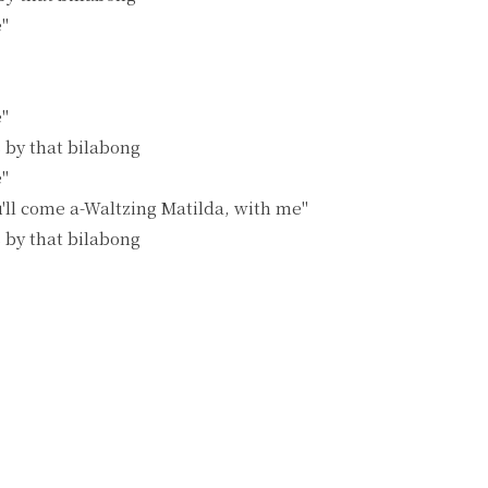
"

"

by that bilabong

"

'll come a-Waltzing Matilda, with me"

by that bilabong
