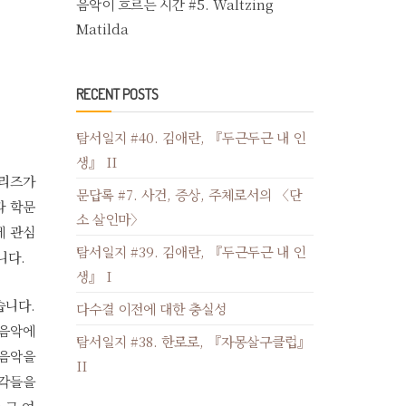
음악이 흐르는 시간 #5. Waltzing
Matilda
RECENT POSTS
탐서일지 #40. 김애란, 『두근두근 내 인
생』 II
시리즈가
문답록 #7. 사건, 증상, 주체로서의 〈단
과 학문
소 살인마〉
에 관심
탐서일지 #39. 김애란, 『두근두근 내 인
니다.
생』 I
습니다.
다수결 이전에 대한 충실성
 음악에
탐서일지 #38. 한로로, 『자몽살구클럽』
 음악을
II
생각들을