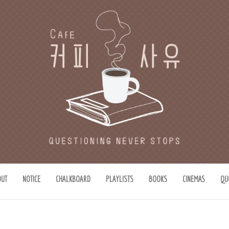
유
思惟)가 있는 공간.
OUT
NOTICE
CHALKBOARD
PLAYLISTS
BOOKS
CINEMAS
QU