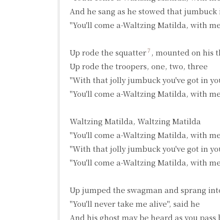
And he sang as he stowed that jumbuck i
"You'll come a-Waltzing Matilda, with me
7
Up rode the squatter
, mounted on his 
Up rode the troopers, one, two, three

"With that jolly jumbuck you've got in yo
"You'll come a-Waltzing Matilda, with me
Waltzing Matilda, Waltzing Matilda

"You'll come a-Waltzing Matilda, with me
"With that jolly jumbuck you've got in yo
"You'll come a-Waltzing Matilda, with me
Up jumped the swagman and sprang into 
"You'll never take me alive", said he

And his ghost may be heard as you pass b