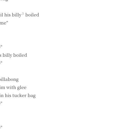
3
 his billy
 boiled

me"

"

billy boiled

"

billabong

m with glee

n his tucker bag

"

"
