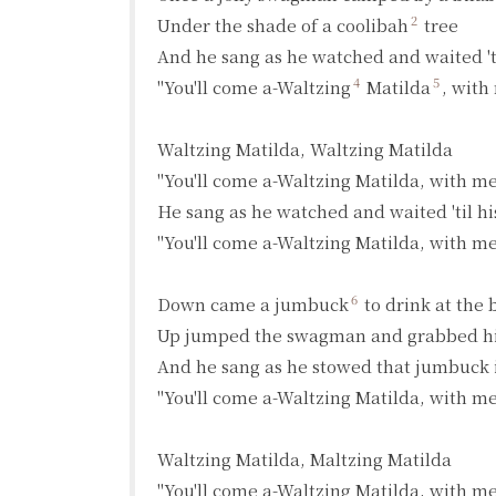
2
Under the shade of a coolibah
 tree

And he sang as he watched and waited 'til
4
5
"You'll come a-Waltzing
 Matilda
, with 
Waltzing Matilda, Waltzing Matilda

"You'll come a-Waltzing Matilda, with me
He sang as he watched and waited 'til his 
"You'll come a-Waltzing Matilda, with me
6
Down came a jumbuck
 to drink at the 
Up jumped the swagman and grabbed hi
And he sang as he stowed that jumbuck i
"You'll come a-Waltzing Matilda, with me
Waltzing Matilda, Maltzing Matilda

"You'll come a-Waltzing Matilda, with me