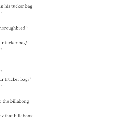
n his tucker bag

"

8
thoroughbred
ur tucker bag?"

"

"

ur trucker bag?"

"

the billabong

y that billabong
