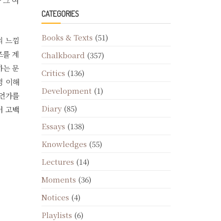
 그 여
CATEGORIES
Books & Texts
(51)
의 느낌
즈를 계
Chalkboard
(357)
하는 문
Critics
(136)
명 이해
Development
(1)
무언가를
Diary
(85)
터 고백
Essays
(138)
Knowledges
(55)
Lectures
(14)
Moments
(36)
Notices
(4)
Playlists
(6)