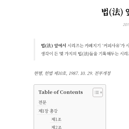
법(法)
201
법(法) 앞에서
시리즈는 카페지기 ‘커피사유’가 
생각이 든 몇 가지의 법(法)들을 기록해두는 시
현행, 헌법 제10호, 1987. 10. 29. 전부개정
Table of Contents
전문
제1장 총강
제1조
제2조