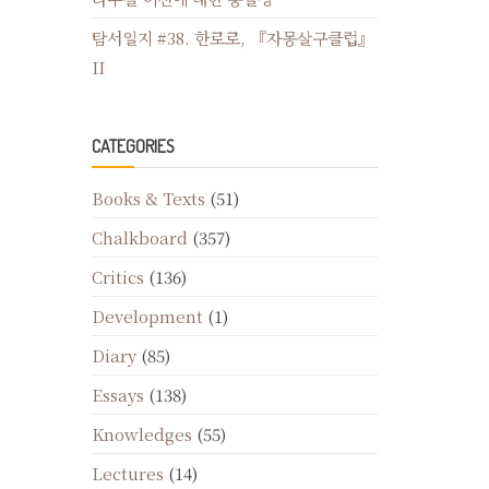
탐서일지 #38. 한로로, 『자몽살구클럽』
II
CATEGORIES
Books & Texts
(51)
Chalkboard
(357)
Critics
(136)
Development
(1)
Diary
(85)
Essays
(138)
Knowledges
(55)
Lectures
(14)