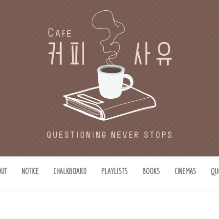
유
思惟)가 있는 공간.
OUT
NOTICE
CHALKBOARD
PLAYLISTS
BOOKS
CINEMAS
QU