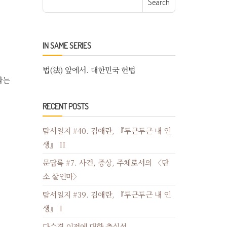
IN SAME SERIES
법(法) 앞에서. 대한민국 헌법
다는
RECENT POSTS
탐서일지 #40. 김애란, 『두근두근 내 인
생』 II
문답록 #7. 사건, 증상, 주체로서의 〈단
소 살인마〉
탐서일지 #39. 김애란, 『두근두근 내 인
생』 I
다수결 이전에 대한 충실성