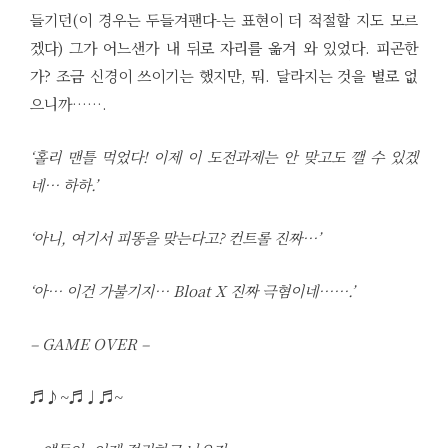
들기던(이 경우는 두들겨팬다-는 표현이 더 적절할 지도 모르
겠다) 그가 어느샌가 내 뒤로 자리를 옮겨 와 있었다. 피곤한
가? 조금 신경이 쓰이기는 했지만, 뭐. 달라지는 것을 별로 없
으니까…….
‘홀리 맨틀 먹었다! 이제 이 도전과제는 안 맞고도 깰 수 있겠
네… 하하.’
‘아니, 여기서 피똥을 맞는다고? 컨트롤 진짜…’
‘아… 이건 가불기지… Bloat X 진짜 극혐이네…….’
– GAME OVER –
♬♪~♬♩♬~