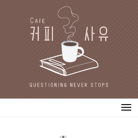
CAFE 커피사유
카페지기 커피사유의 커피와 사유(思
惟)가 있는 공간.