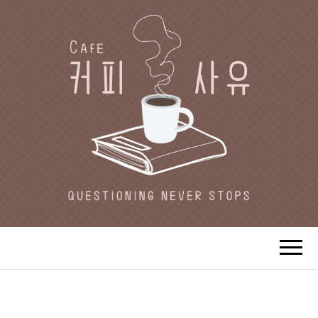
CAFE 커피사유
카페지기 커피사유의 커피와 사유(思
惟)가 있는 공간.