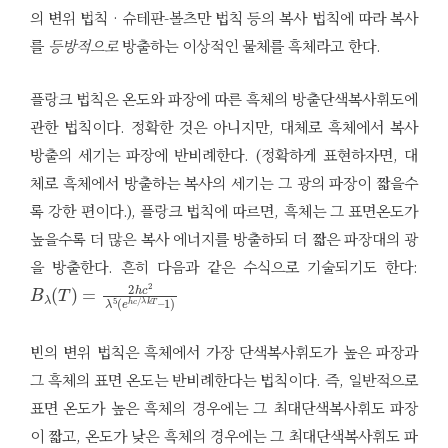
의 변위 법칙 · 슈테판-볼츠만 법칙 등의 복사 법칙에 따라 복사
를
등방적으로
방출하는 이상적인 물체를 흑체라고 한다.
플랑크 법칙은 온도와 파장에 따른 흑체의 방출단색복사휘도에
관한 법칙이다. 정확한 것은 아니지만, 대체로 흑체에서 복사
방출의 세기는 파장에 반비례한다. (정확하게 표현하자면, 대
체로 흑체에서 방출하는 복사의 세기는 그 광의 파장이 짧을수
록 강한 편이다.), 플랑크 법칙에 따르면, 흑체는 그 표면온도가
높을수록 더 많은 복사 에너지를 방출하되 더 짧은 파장대의 광
을 방출한다. 흔히 다음과 같은 수식으로 기술되기도 한다:
B
λ
k
λ
T
(
T
–
)
1
=
)
2
h
c
2
λ
5
(
e
h
c
/
빈의 변위 법칙은 흑체에서 가장 단색복사휘도가 높은 파장과
그 흑체의 표면 온도는 반비례한다는 법칙이다. 즉, 일반적으로
표면 온도가 높은 흑체의 경우에는 그 최대단색복사휘도 파장
이 짧고, 온도가 낮은 흑체의 경우에는 그 최대단색복사휘도 파