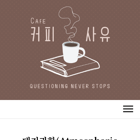
CAFE 커피사유
카페지기 커피사유의 커피와 사유(思
惟)가 있는 공간.