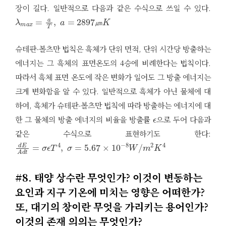
장이 길다. 일반적으로 다음과 같은 수식으로 쓰일 수 있다.
λ
m
a
x
=
a
T
,
a
=
2897
㎛
K
㎛
슈테판-볼츠만 법칙은 흑체가 단위 면적, 단위 시간당 방출하는
에너지는 그 흑체의 표면온도의 4승에 비례한다는 법칙이다.
따라서 흑체 표면 온도에 작은 변화가 일어도 그 방출 에너지는
크게 변화함을 알 수 있다. 일반적으로 흑체가 아닌 물체에 대
하여, 흑체가 슈테판-볼츠만 법칙에 따라 방출하는 에너지에 대
ϵ
한 그 물체의 방출 에너지의 비율을 방출률
으로 두어 다음과
같은 수식으로 표현하기도 한다:
d
E
A
d
t
=
σ
ϵ
T
4
,
σ
=
5.67
×
10
−
8
W
/
m
2
K
4
#8. 태양 상수란 무엇인가? 이것이 변동하는
요인과 지구 기온에 미치는 영향은 어떠한가?
또, 대기의 창이란 무엇을 가리키는 용어인가?
이것의 존재 의의는 무엇인가?