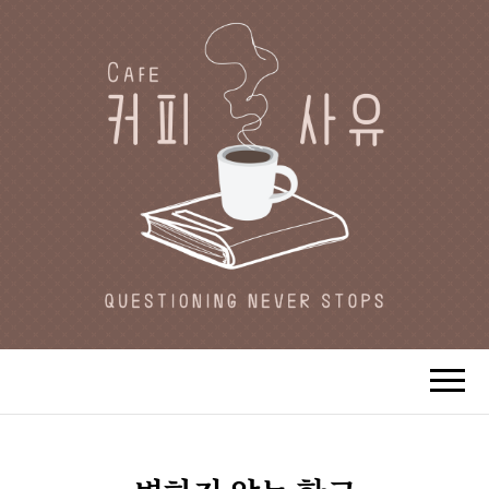
CAFE 커피사유
카페지기 커피사유의 커피와 사유(思
惟)가 있는 공간.