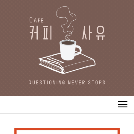
CAFE 커피사유
카페지기 커피사유의 커피와 사유(思
惟)가 있는 공간.