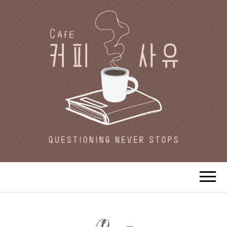
CAFE 커피사유
카페지기 커피사유의 커피와 사유(思
惟)가 있는 공간.