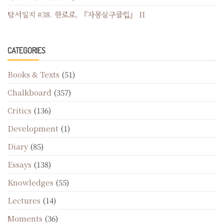
탐서일지 #38. 한로로, 『자몽살구클럽』 II
CATEGORIES
Books & Texts
(51)
Chalkboard
(357)
Critics
(136)
Development
(1)
Diary
(85)
Essays
(138)
Knowledges
(55)
Lectures
(14)
Moments
(36)