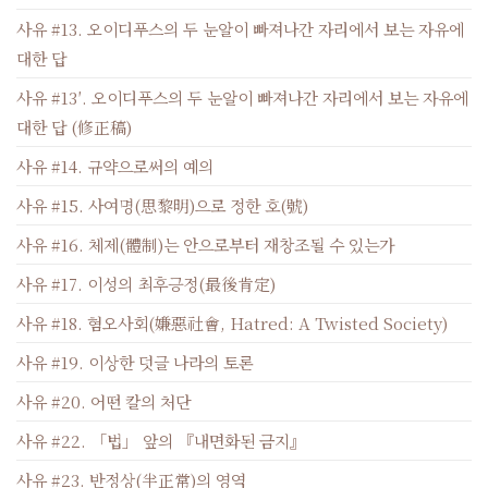
사유 #13. 오이디푸스의 두 눈알이 빠져나간 자리에서 보는 자유에
대한 답
사유 #13′. 오이디푸스의 두 눈알이 빠져나간 자리에서 보는 자유에
대한 답 (修正稿)
사유 #14. 규약으로써의 예의
사유 #15. 사여명(思黎明)으로 정한 호(號)
사유 #16. 체제(體制)는 안으로부터 재창조될 수 있는가
사유 #17. 이성의 최후긍정(最後肯定)
사유 #18. 혐오사회(嫌惡社會, Hatred: A Twisted Society)
사유 #19. 이상한 덧글 나라의 토론
사유 #20. 어떤 칼의 처단
사유 #22. 「법」 앞의 『내면화된 금지』
사유 #23. 반정상(半正常)의 영역