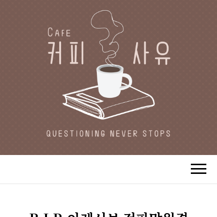
CAFE 커피사유
카페지기 커피사유의 커피와 사유(思
惟)가 있는 공간.