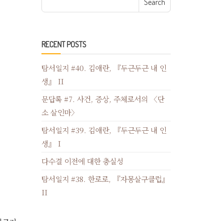
RECENT POSTS
탐서일지 #40. 김애란, 『두근두근 내 인
생』 II
문답록 #7. 사건, 증상, 주체로서의 〈단
소 살인마〉
탐서일지 #39. 김애란, 『두근두근 내 인
생』 I
다수결 이전에 대한 충실성
탐서일지 #38. 한로로, 『자몽살구클럽』
II