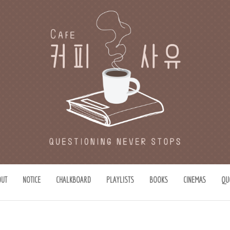
유
思惟)가 있는 공간.
OUT
NOTICE
CHALKBOARD
PLAYLISTS
BOOKS
CINEMAS
QU