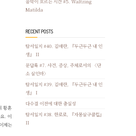
음악이 흐르는 시간 #5. Waltzing
Matilda
RECENT POSTS
탐서일지 #40. 김애란, 『두근두근 내 인
생』 II
문답록 #7. 사건, 증상, 주체로서의 〈단
소 살인마〉
탐서일지 #39. 김애란, 『두근두근 내 인
생』 I
다수결 이전에 대한 충실성
의 황혼
탐서일지 #38. 한로로, 『자몽살구클럽』
요. 이
II
 이제는