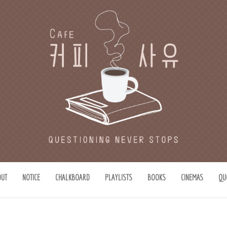
유
思惟)가 있는 공간.
OUT
NOTICE
CHALKBOARD
PLAYLISTS
BOOKS
CINEMAS
QU