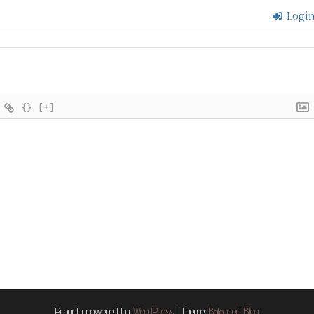
Logi
{}
[+]
Proudly powered by
WordPress
|
Theme:
Balanced Blog