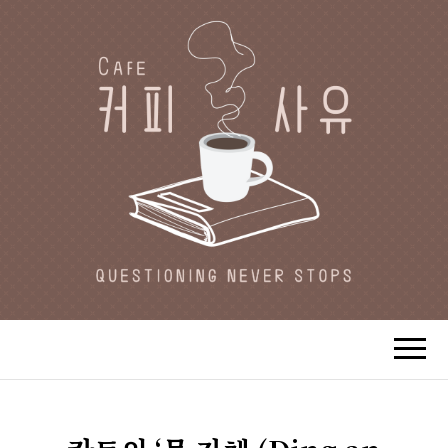
CAFE 커피사유
카페지기 커피사유의 커피와 사유(思
惟)가 있는 공간.