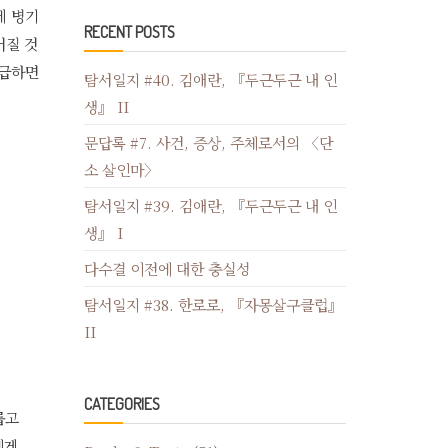
에 병기
RECENT POSTS
어질 것
언급하면
탐서일지 #40. 김애란, 『두근두근 내 인
생』 II
문답록 #7. 사건, 증상, 주체로서의 〈단
소 살인마〉
탐서일지 #39. 김애란, 『두근두근 내 인
생』 I
다수결 이전에 대한 충실성
탐서일지 #38. 한로로, 『자몽살구클럽』
II
CATEGORIES
롭고
에게