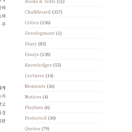
Books & Texts
(51)
상하
Chalkboard
(357)
요하
Critics
(136)
 주
Development
(1)
Diary
(85)
Essays
(138)
Knowledges
(55)
Lectures
(14)
Moments
(36)
에게
는지
Notices
(4)
받고
Playlists
(6)
특징
Protected
(30)
비판
Quotes
(79)