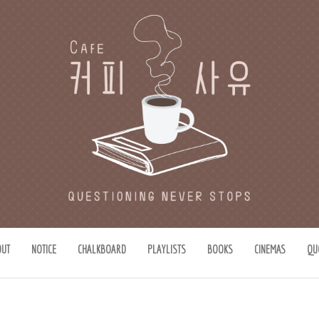
유
思惟)가 있는 공간.
OUT
NOTICE
CHALKBOARD
PLAYLISTS
BOOKS
CINEMAS
QU