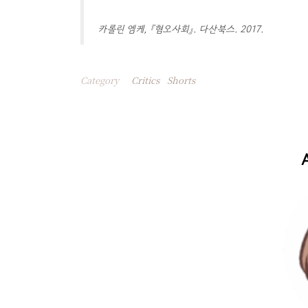
카롤린 엠케, 『혐오사회』. 다산북스. 2017.
Category
Critics
Shorts